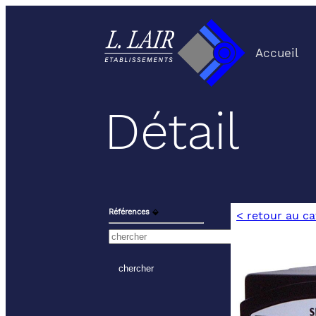
Accueil
Détail
Références
⬙
< retour au c