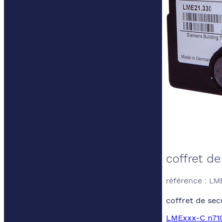
coffret de
référence : LM
coffret de sec
LMExxx-C n710