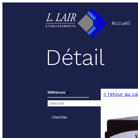
Accueil
Détail
Références
⬙
< retour au c