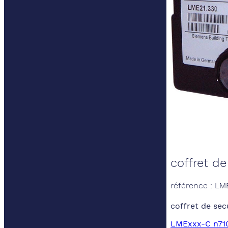
coffret de
référence : LM
coffret de sec
LMExxx-C n710