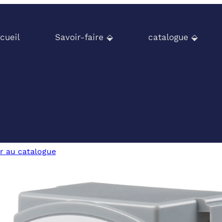
cueil
Savoir-faire ⬙
catalogue ⬙
r au catalogue