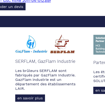
 GSC fiche 2011-04-012.pdf
der un devis
SERFLAM, GazFlam Industrie
Parte
Les brûleurs SERFLAM sont
Les ét
fabriqués par GazFlam Industrie.
certi
GazFlam industrie est un
SOLUT
département des établissements
LAIR.
en sa
en savoir plus