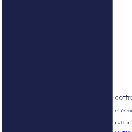
coffr
référen
coffret