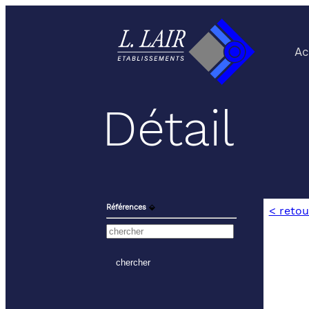
Ac
Détail
Références
⬙
< retou