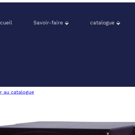
cueil
Savoir-faire ⬙
catalogue ⬙
r au catalogue