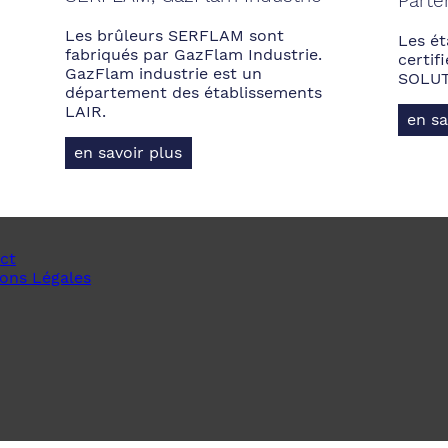
Parte
Les brûleurs SERFLAM sont
Les ét
fabriqués par GazFlam Industrie.
certi
GazFlam industrie est un
SOLUT
département des établissements
LAIR.
en sa
en savoir plus
ct
ons Légales