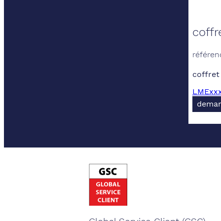
coffr
référen
coffret
LMExxx-
deman