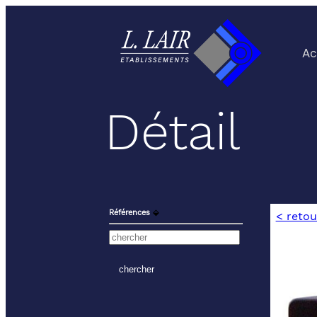
Ac
Détail
Références
⬙
< retou