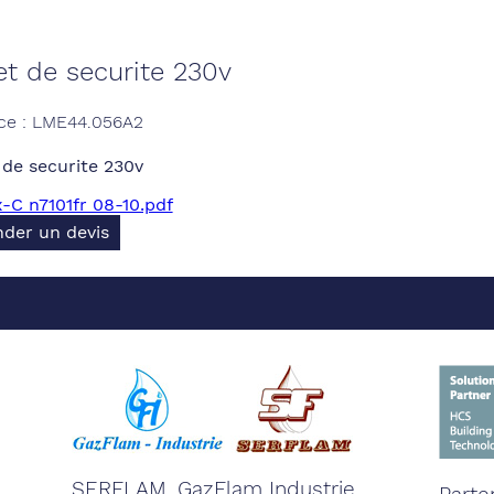
et de securite 230v
ce : LME44.056A2
 de securite 230v
C n7101fr 08-10.pdf
der un devis
SERFLAM, GazFlam Industrie