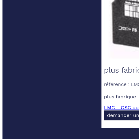
plus fabr
référence : LM
plus fabrique
LMG - GSC doc
demander un