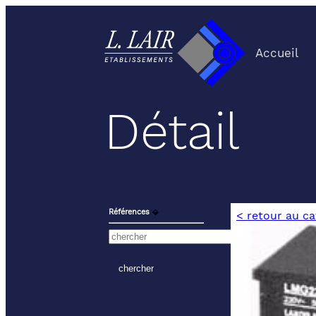
Accueil
Détail
Références
⬙
< retour au c