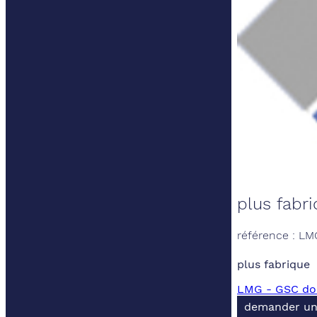
plus fabr
référence : L
plus fabrique
LMG - GSC doc
demander un