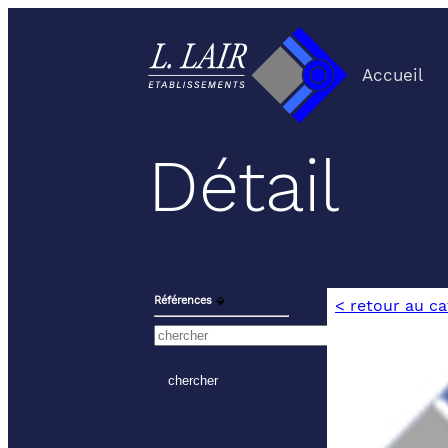
Accueil
Détail
Références
⬙
< retour au c