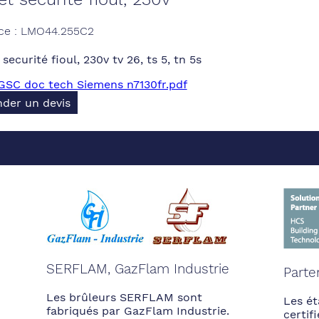
ce : LMO44.255C2
securité fioul, 230v tv 26, ts 5, tn 5s
GSC doc tech Siemens n7130fr.pdf
der un devis
SERFLAM, GazFlam Industrie
Parte
Les brûleurs SERFLAM sont
Les ét
fabriqués par GazFlam Industrie.
certi