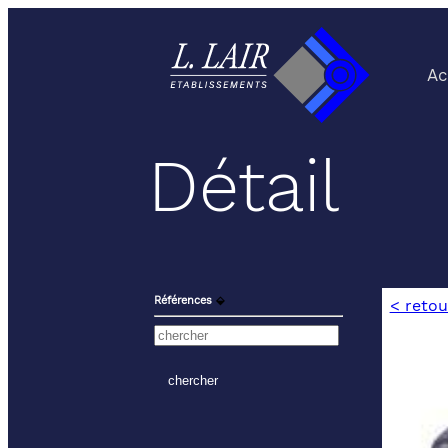
Ac
Détail
Références
⬙
< retou