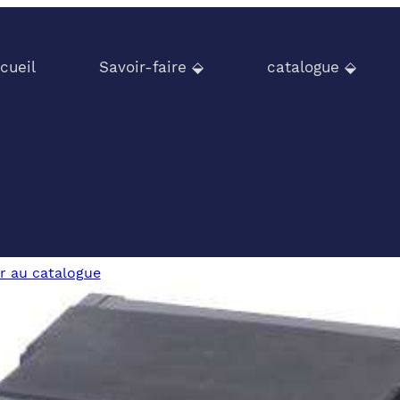
cueil
Savoir-faire ⬙
catalogue ⬙
r au catalogue