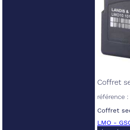
Coffret se
référence 
Coffret se
LMO - GSC