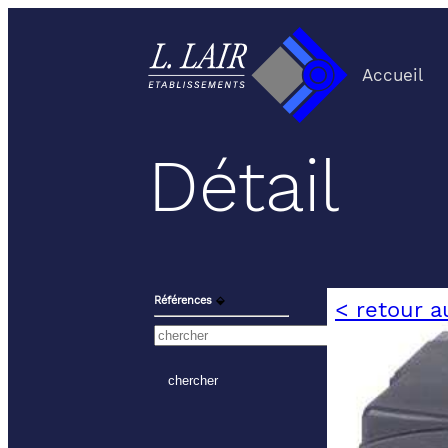
Accueil
Détail
Références
⬙
< retour a