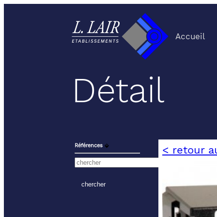
Accueil
Détail
Références
⬙
< retour a