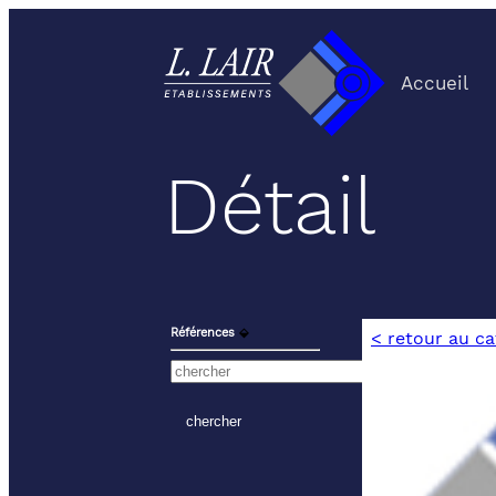
Accueil
Détail
Références
⬙
< retour au c