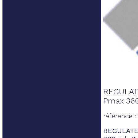
REGULAT
Pmax 36
référence
REGULATE