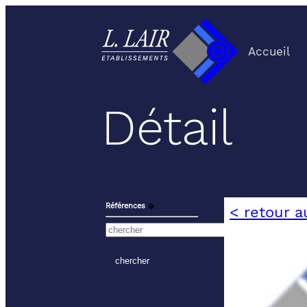
Accueil
Détail
Références
⬙
< retour a