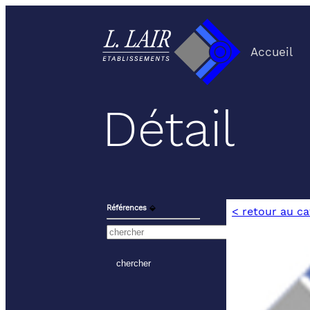
Accueil
Détail
Références
⬙
< retour au c