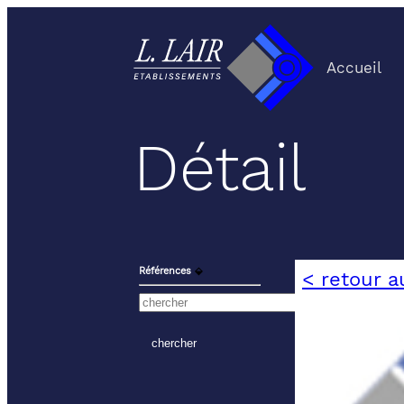
Accueil
Détail
Références
⬙
< retour a