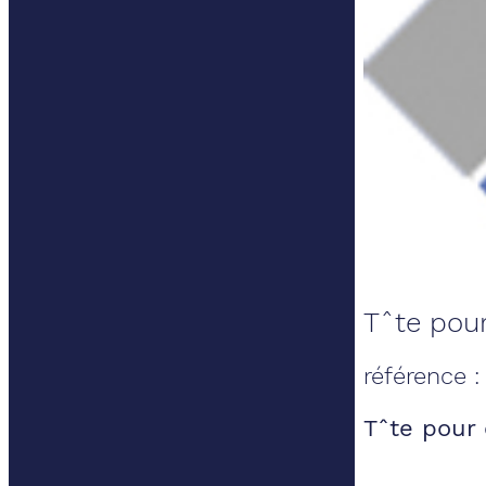
Tˆte pou
référence
Tˆte pour