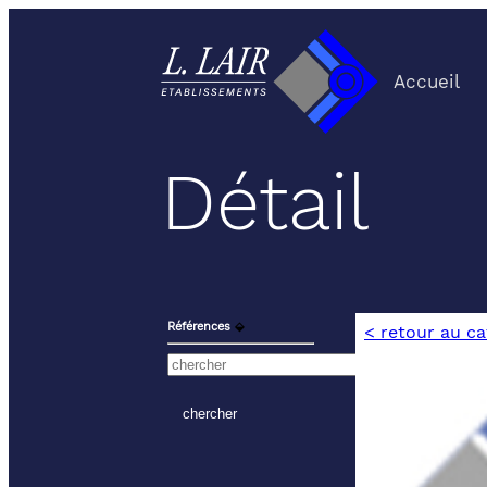
Accueil
Détail
Références
⬙
< retour au c