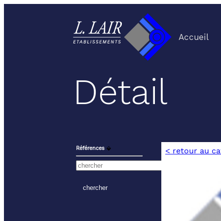
Accueil
Détail
Références
⬙
< retour au c