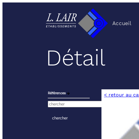
Accueil
Détail
Références
⬙
< retour au c