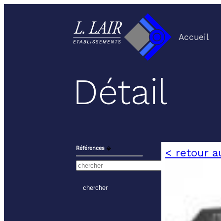
Accueil
Détail
Références
⬙
< retour a