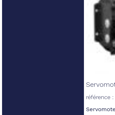
Servomot
référence 
Servomote