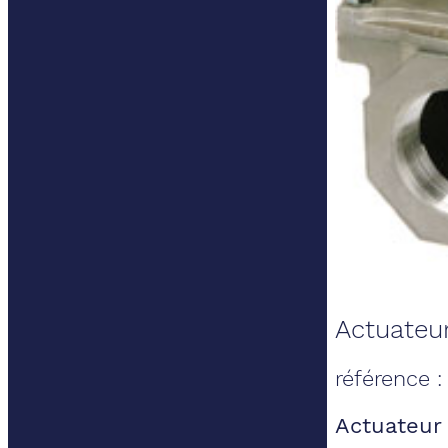
Actuateu
référence 
Actuateur