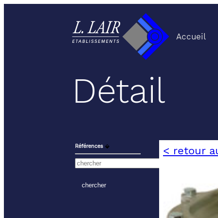
Accueil
Détail
Références
⬙
< retour a