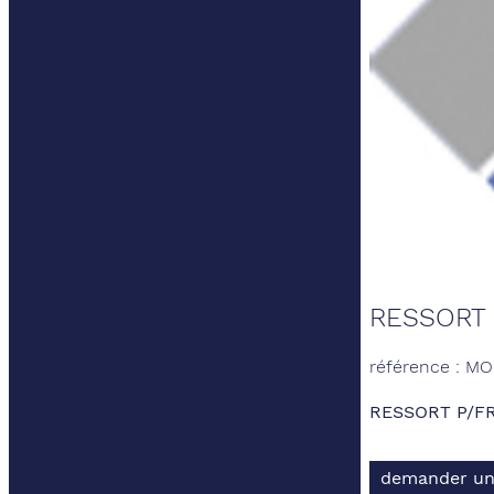
RESSORT P
référence : M
RESSORT P/FRG
demander un