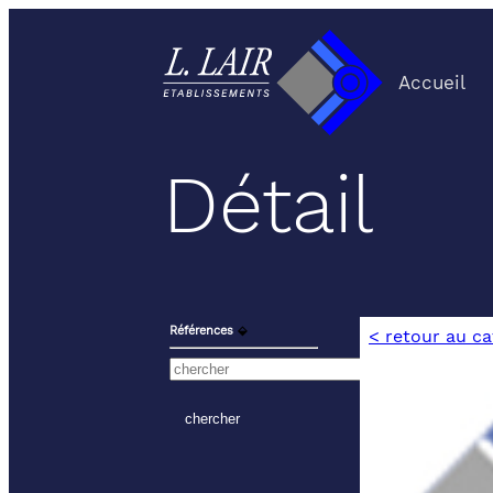
Accueil
Détail
Références
⬙
< retour au c