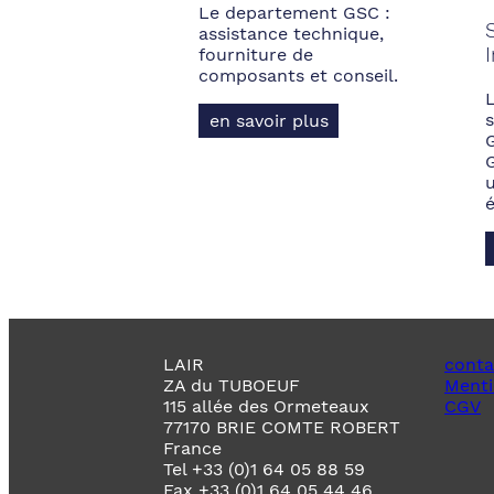
Le departement GSC :
assistance technique,
fourniture de
composants et conseil.
s
en savoir plus
LAIR
conta
ZA du TUBOEUF
Menti
115 allée des Ormeteaux
CGV
77170 BRIE COMTE ROBERT
France
Tel +33 (0)1 64 05 88 59
Fax +33 (0)1 64 05 44 46