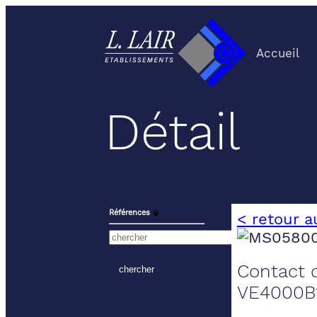
Accueil
Détail
Références
⬙
< retour a
Contact d
VE4000B