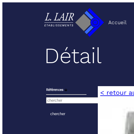
Accueil
Détail
Références
⬙
< retour a