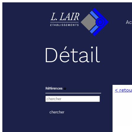
Ac
Détail
Références
⬙
< retou