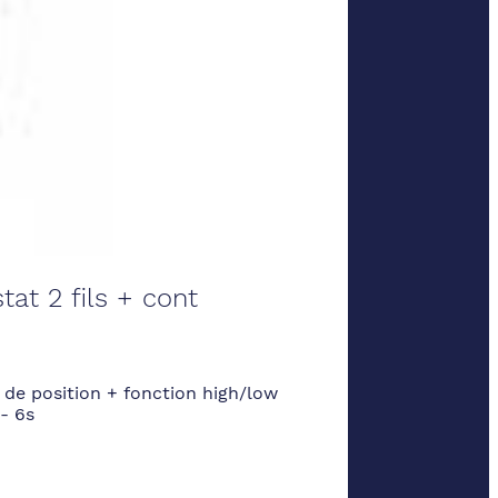
at 2 fils + cont
 de position + fonction high/low
- 6s