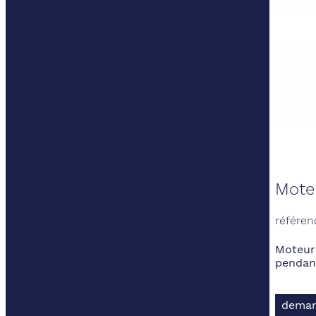
Moteu
référen
Moteurs
pendant
deman