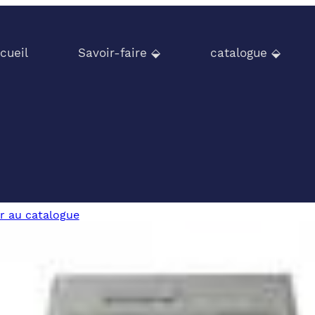
cueil
Savoir-faire ⬙
catalogue ⬙
r au catalogue