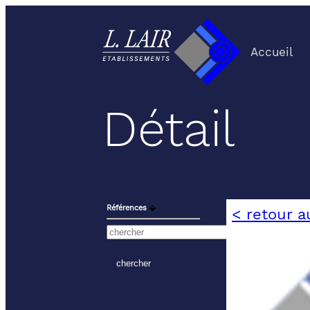
Accueil
Détail
Références
⬙
< retour a