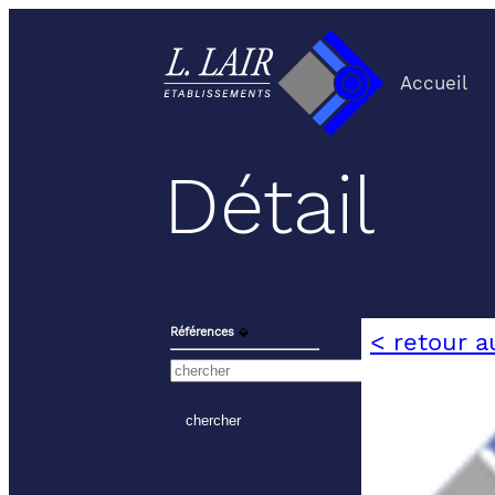
Accueil
Détail
Références
⬙
< retour a