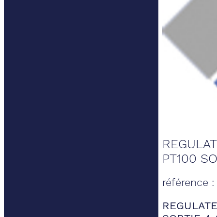
REGULAT
PT100 S
référence 
REGULATE