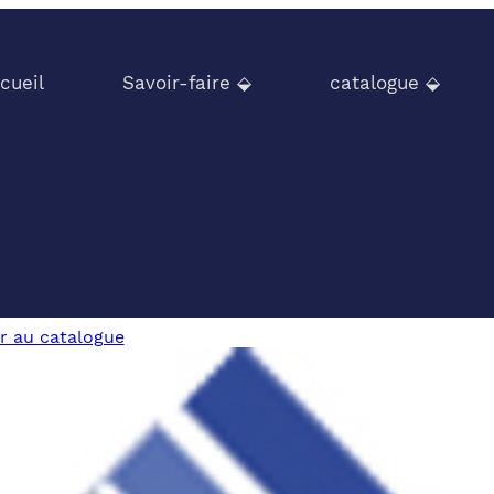
cueil
Savoir-faire ⬙
catalogue ⬙
r au catalogue