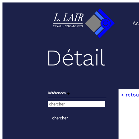
Ac
Détail
Références
⬙
< retou