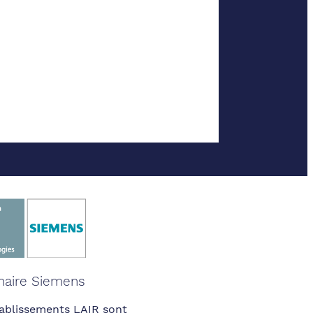
naire Siemens
ablissements LAIR sont