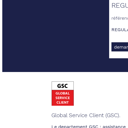
REGU
référen
REGUL
deman
Global Service Client (GSC).
Le departement GSC : assistance