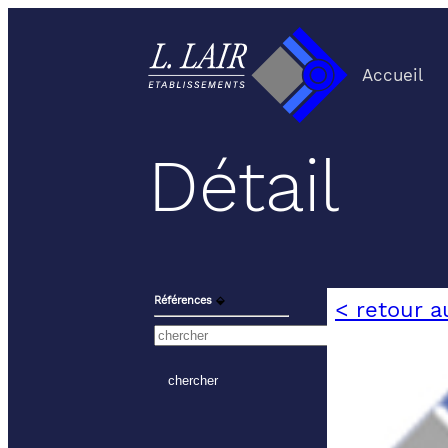
Accueil
Détail
Références
⬙
< retour a