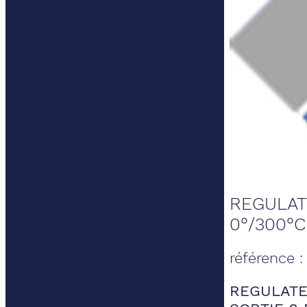
REGULAT
0°/300°C
référence :
REGULATE