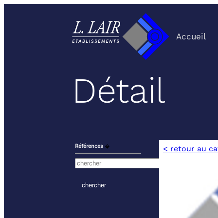
Accueil
Détail
Références
⬙
< retour au c