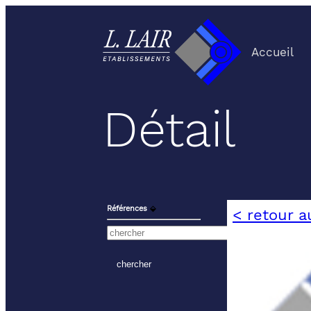
Accueil
Détail
Références
⬙
< retour a