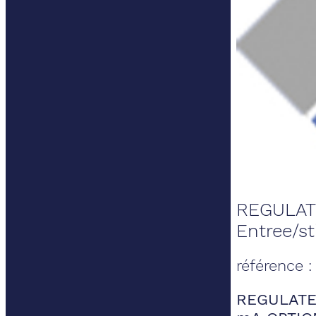
REGULAT
Entree/s
référence 
REGULATE