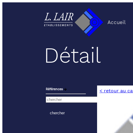
Accueil
Détail
Références
⬙
< retour au c