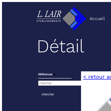
Accueil
Détail
Références
⬙
< retour a