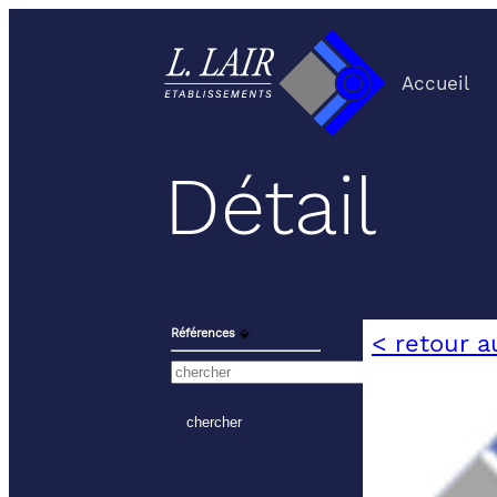
Accueil
Détail
Références
⬙
< retour a