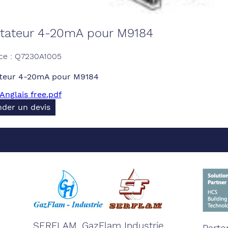
tateur 4-20mA pour M9184
ce : Q7230A1005
teur 4-20mA pour M9184
Anglais free.pdf
der un devis
SERFLAM, GazFlam Industrie