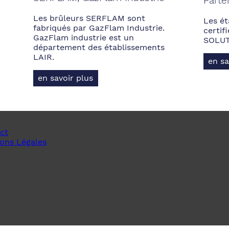
Parte
Les brûleurs SERFLAM sont
Les ét
fabriqués par GazFlam Industrie.
certi
GazFlam industrie est un
SOLUT
département des établissements
LAIR.
en sa
en savoir plus
ct
ons Légales