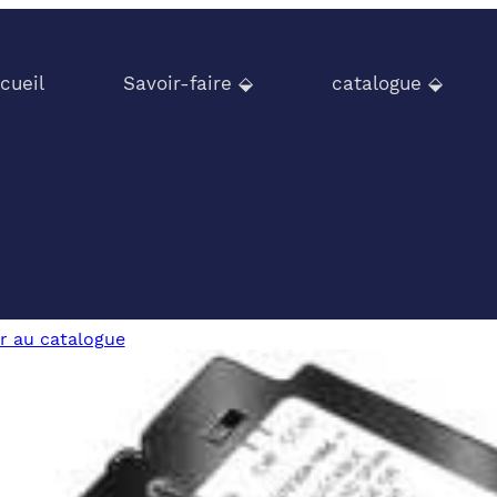
cueil
Savoir-faire ⬙
catalogue ⬙
r au catalogue