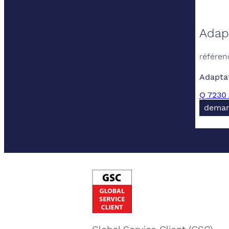
Adap
référen
Adapta
Q 7230 
deman