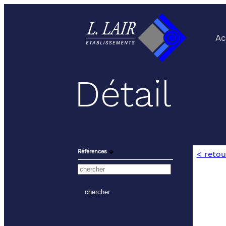
Ac
Détail
Références
⬙
< retou