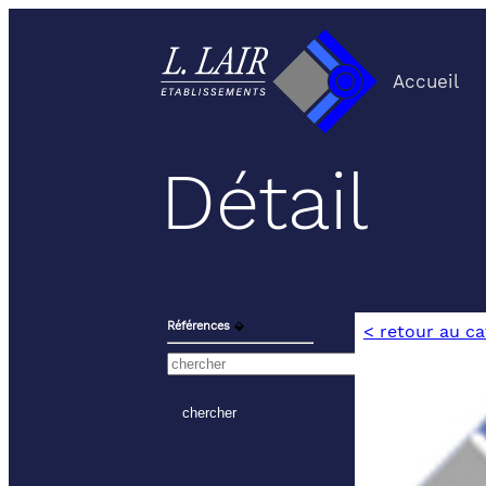
Accueil
Détail
Références
⬙
< retour au c