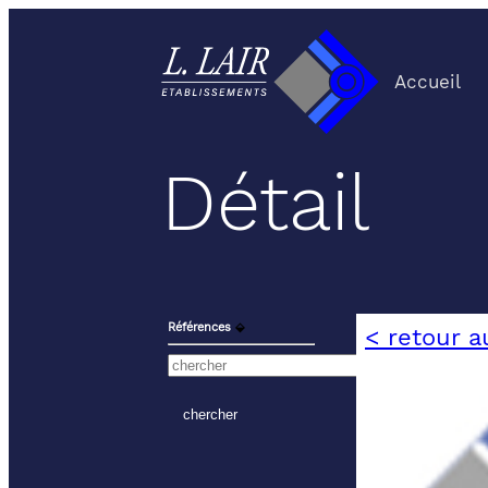
Accueil
Détail
Références
⬙
< retour a