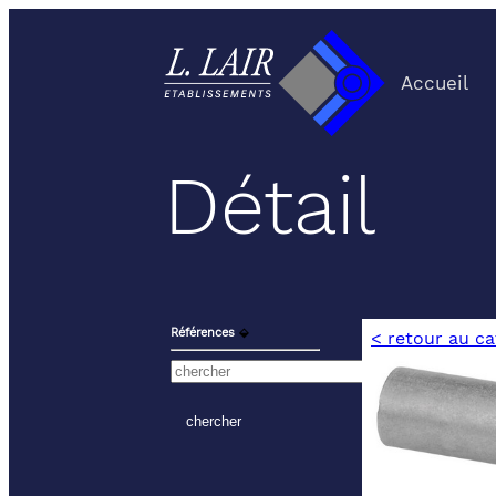
Accueil
Détail
Références
⬙
< retour au c