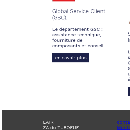
Global Service Client
(GSC).
Le departement GSC :
assistance technique,
fourniture de
composants et conseil.
s
en savoir plus
LAIR
conta
ZA du TUBOEUF
Menti