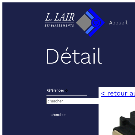
Accueil
Détail
Références
⬙
< retour a