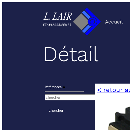
Accueil
Détail
Références
⬙
< retour a