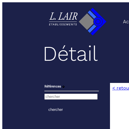
Ac
Détail
Références
⬙
< retou