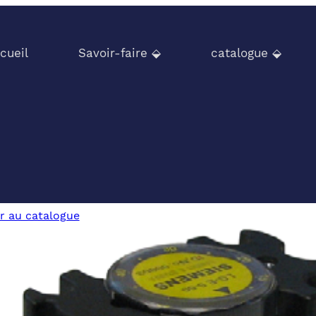
cueil
Savoir-faire ⬙
catalogue ⬙
r au catalogue