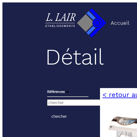
Accueil
Détail
Références
⬙
< retour a