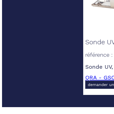
Sonde UV
référence 
Sonde UV,
QRA - GSC
demander un