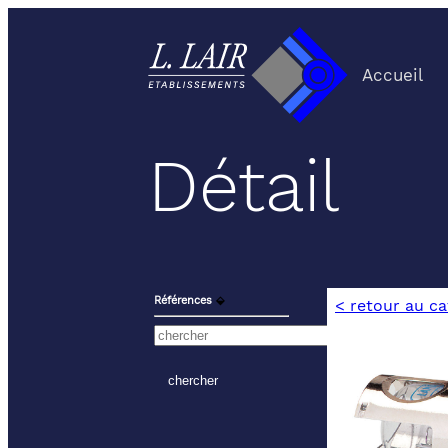
Accueil
Détail
Références
⬙
< retour au c