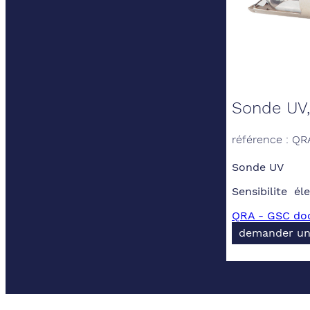
Sonde UV, 
référence : Q
Sonde UV
Sensibilite él
QRA - GSC doc
demander un