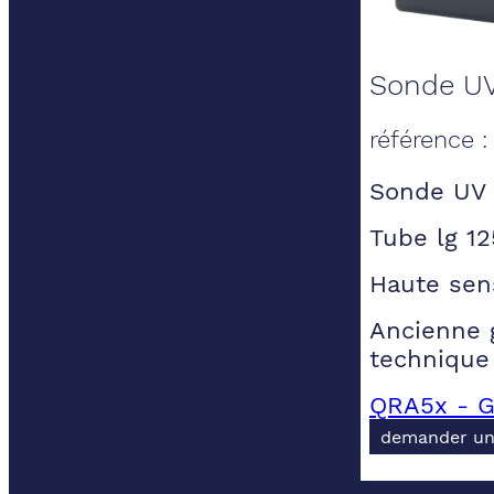
Sonde UV 
référence 
Sonde UV 
Tube lg 1
Haute sens
Ancienne g
technique
QRA5x - G
demander un