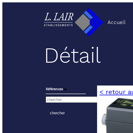
Accueil
Détail
Références
⬙
< retour a