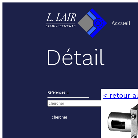
Accueil
Détail
Références
⬙
< retour a