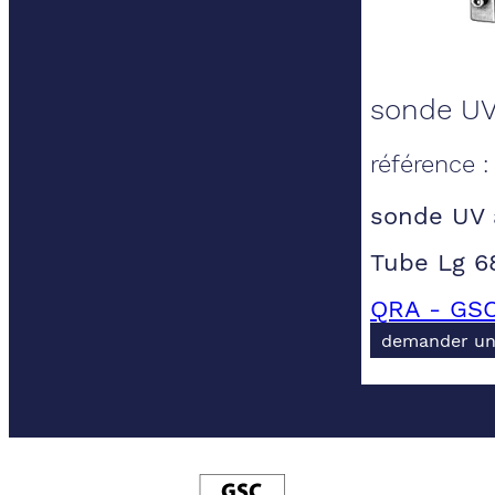
sonde UV 
référence 
sonde UV 
Tube Lg 
QRA - GSC
demander un