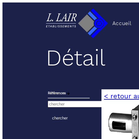
Accueil
Détail
Références
⬙
< retour a