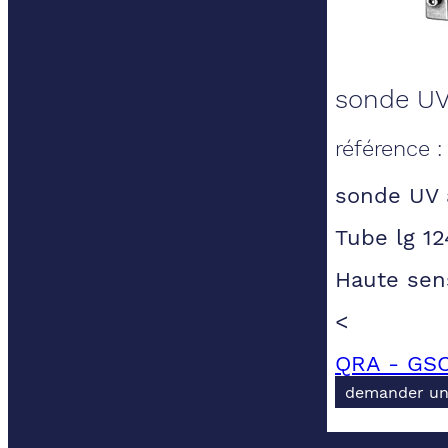
sonde UV 
référence 
sonde UV 
Tube lg 1
Haute sens
<
QRA - GSC
demander un