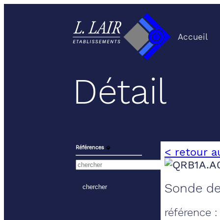
Accueil
Détail
Références
⬙
< retour a
Sonde de
référence 