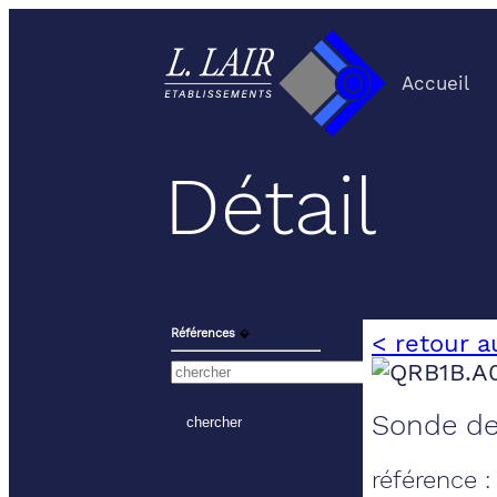
Accueil
Détail
Références
⬙
< retour a
Sonde de
référence 