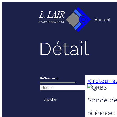
Accueil
Détail
Références
⬙
< retour a
Sonde de
référence 