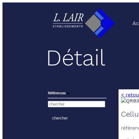
Ac
Détail
Références
⬙
< retou
Cellu
référen