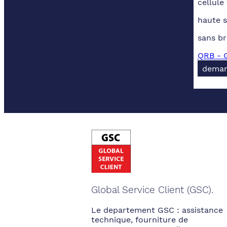
cellule
haute s
sans br
QRB - 
deman
Global Service Client (GSC).
Le departement GSC : assistance
technique, fourniture de