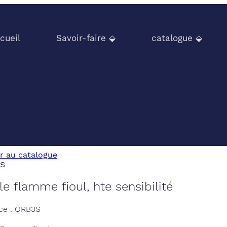
cueil
Savoir-faire ⬙
catalogue ⬙
r au catalogue
le flamme fioul, hte sensibilité
ce : QRB3S