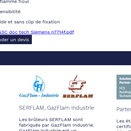
 flamme fioul
ensibilité
ide et sans clip de fixation
GSC doc tech Siemens n7714f.pdf
der un devis
SERFLAM, GazFlam Industrie
Parte
Les brûleurs SERFLAM sont
Les ét
fabriqués par GazFlam Industrie.
certi
GazFlam industrie est un