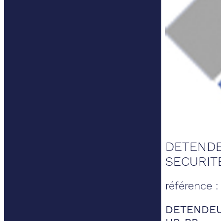
DETENDE
SECURIT
référence 
DETENDEU