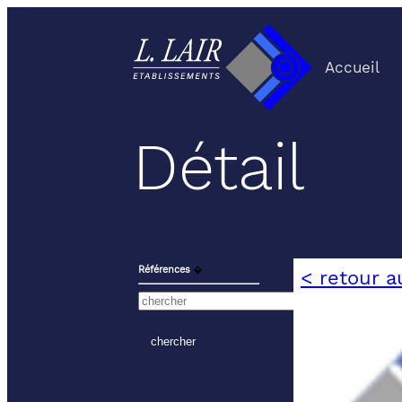
Accueil
Détail
Références
⬙
< retour a