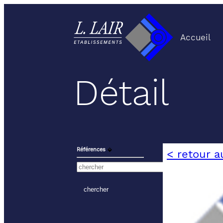
Accueil
Détail
Références
⬙
< retour a