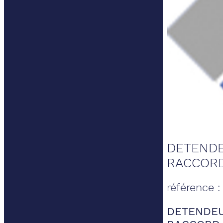
DETENDE
RACCORD
référence 
DETENDEU